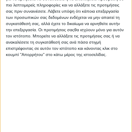
πιο λεπτομερείς πληροφορίες και να αλλάξετε τις προτιμήσεις
Το σχέδιο διατίθεται σε λευκό και κίτρινο χρυσό 14
σας πριν συναινέσετε.
Λάβετε υπόψη ότι κάποια επεξεργασία
Καρατίων.
των προσωπικών σας δεδομένων ενδέχεται να μην απαιτεί τη
συγκατάθεσή σας, αλλά έχετε το δικαίωμα να αρνηθείτε αυτήν
Βάρος: 1,10γρ
την επεξεργασία. Οι προτιμήσεις σαςθα ισχύουν μόνο για αυτόν
Ύψος: 1,2εκ
τον ιστότοπο. Μπορείτε να αλλάξετε τις προτιμήσεις σας ή να
Πλάτος: 0,2εκ
ανακαλέσετε τη συγκατάθεσή σας ανά πάσα στιγμή
Πάχος: 0,1εκ
επιστρέφοντας σε αυτόν τον ιστότοπο και κάνοντας κλικ στο
Διάμετρος:
κουμπί "Απορρήτου" στο κάτω μέρος της ιστοσελίδας.
Μήκος:
Κατόπιν Παραγγελίας (Παράδοση σε 10 έως 30
ημέρες)
€ 330,00
-
+