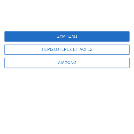
Η ΕΤΑΙΡΙΑ ΜΑΣ
ΠΟΙΟΙ ΕΙΜΑΣΤΕ
ΤΑ ΚΑΤΑΣΤΗΜΑΤΑ ΜΑΣ
ΚΑΡΙΕΡΑ
ΣΥΜΦΩΝΩ
ΟΔΗΓΙΕΣ
ΠΕΡΙΣΣΟΤΕΡΕΣ ΕΠΙΛΟΓΕΣ
ΦΡΟΝΤΙΔΑ ΚΟΣΜΗΜΑΤΩΝ
ΔΙΑΦΩΝΩ
ΔΙΑΜΑΝΤΙΑ
ΠΟΛΥΤΙΜΟΙ ΛΙΘΟΙ
ΠΟΛΥΤΙΜΑ ΜΕΤΑΛΛΑ
ΠΛΗΡΟΦΟΡΙΕΣ
ΕΠΙΚΟΙΝΩΝΙΑ
ΑΠΟΣΤΟΛΕΣ
ΤΡΟΠΟΙ ΠΛΗΡΩΜΗΣ
ΕΠΙΣΤΡΟΦΕΣ - ΑΛΛΑΓΕΣ
ΟΡΟΙ ΧΡΗΣΗΣ