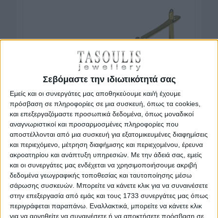
Σεβόμαστε την ιδιωτικότητά σας
Εμείς και οι συνεργάτες μας αποθηκεύουμε και/ή έχουμε
πρόσβαση σε πληροφορίες σε μια συσκευή, όπως τα cookies,
και επεξεργαζόμαστε προσωπικά δεδομένα, όπως μοναδικοί
αναγνωριστικοί και προσαρμοσμένες πληροφορίες που
αποστέλλονται από μια συσκευή για εξατομικευμένες διαφημίσεις
και περιεχόμενο, μέτρηση διαφήμισης και περιεχομένου, έρευνα
ακροατηρίου και ανάπτυξη υπηρεσιών.
Με την άδειά σας, εμείς
και οι συνεργάτες μας ενδέχεται να χρησιμοποιήσουμε ακριβή
δεδομένα γεωγραφικής τοποθεσίας και ταυτοποίησης μέσω
σάρωσης συσκευών. Μπορείτε να κάνετε κλικ για να συναινέσετε
Κωδικός προϊόντος : 50679
στην επεξεργασία από εμάς και τους 1733 συνεργάτες μας όπως
περιγράφεται παραπάνω. Εναλλακτικά, μπορείτε να κάνετε κλικ
Χρυσά σκουλαρίκια 14 Καρατίων με λευκές πέτρες ζιργκόν
για να αρνηθείτε να συναινέσετε ή να αποκτήσετε πρόσβαση σε
Swarovski.