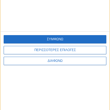
ΠΟΛΥΤΙΜΑ ΜΕΤΑΛΛΑ
ΠΛΗΡΟΦΟΡΙΕΣ
ΕΠΙΚΟΙΝΩΝΙΑ
ΑΠΟΣΤΟΛΕΣ
ΤΡΟΠΟΙ ΠΛΗΡΩΜΗΣ
ΣΥΜΦΩΝΩ
ΕΠΙΣΤΡΟΦΕΣ - ΑΛΛΑΓΕΣ
ΟΡΟΙ ΧΡΗΣΗΣ
ΠΕΡΙΣΣΟΤΕΡΕΣ ΕΠΙΛΟΓΕΣ
ΑΣΦΑΛΕΙΑ ΔΕΔΟΜΕΝΩΝ
copyright 2026 © tasoulis-jewellery.gr
ΔΙΑΦΩΝΩ
email: info@tasoulis-jewellery.gr