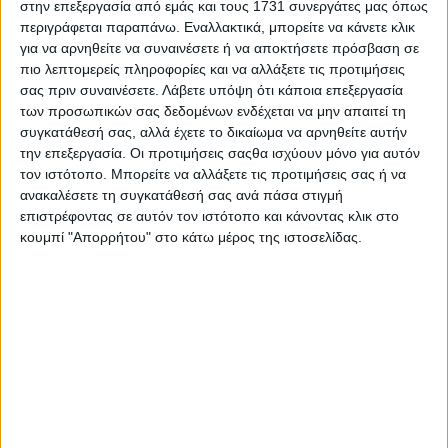
στην επεξεργασία από εμάς και τους 1731 συνεργάτες μας όπως
Αρ. Γ.Ε.ΜΗ: 118516601000
περιγράφεται παραπάνω. Εναλλακτικά, μπορείτε να κάνετε κλικ
για να αρνηθείτε να συναινέσετε ή να αποκτήσετε πρόσβαση σε
πιο λεπτομερείς πληροφορίες και να αλλάξετε τις προτιμήσεις
σας πριν συναινέσετε.
Λάβετε υπόψη ότι κάποια επεξεργασία
των προσωπικών σας δεδομένων ενδέχεται να μην απαιτεί τη
συγκατάθεσή σας, αλλά έχετε το δικαίωμα να αρνηθείτε αυτήν
την επεξεργασία. Οι προτιμήσεις σαςθα ισχύουν μόνο για αυτόν
τον ιστότοπο. Μπορείτε να αλλάξετε τις προτιμήσεις σας ή να
ανακαλέσετε τη συγκατάθεσή σας ανά πάσα στιγμή
Η ΕΤΑΙΡΙΑ ΜΑΣ
επιστρέφοντας σε αυτόν τον ιστότοπο και κάνοντας κλικ στο
κουμπί "Απορρήτου" στο κάτω μέρος της ιστοσελίδας.
ΠΟΙΟΙ ΕΙΜΑΣΤΕ
ΤΑ ΚΑΤΑΣΤΗΜΑΤΑ ΜΑΣ
ΚΑΡΙΕΡΑ
ΟΔΗΓΙΕΣ
ΦΡΟΝΤΙΔΑ ΚΟΣΜΗΜΑΤΩΝ
ΔΙΑΜΑΝΤΙΑ
ΠΟΛΥΤΙΜΟΙ ΛΙΘΟΙ