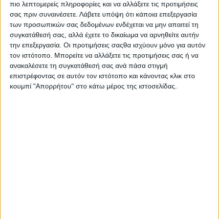
πιο λεπτομερείς πληροφορίες και να αλλάξετε τις προτιμήσεις
σας πριν συναινέσετε.
Λάβετε υπόψη ότι κάποια επεξεργασία
Βάρος
: 1,4γρ
των προσωπικών σας δεδομένων ενδέχεται να μην απαιτεί τη
Ύψος
: 2,6εκ
συγκατάθεσή σας, αλλά έχετε το δικαίωμα να αρνηθείτε αυτήν
Πλάτος
: 1,5εκ
την επεξεργασία. Οι προτιμήσεις σαςθα ισχύουν μόνο για αυτόν
Πάχος
: 0,2εκ
Διάμετρος
: -
τον ιστότοπο. Μπορείτε να αλλάξετε τις προτιμήσεις σας ή να
Μήκος
: -
ανακαλέσετε τη συγκατάθεσή σας ανά πάσα στιγμή
επιστρέφοντας σε αυτόν τον ιστότοπο και κάνοντας κλικ στο
Το σχέδιο διατίθεται σε όλα τα ζώδια.
κουμπί "Απορρήτου" στο κάτω μέρος της ιστοσελίδας.
Άμεση παραλαβή / Παράδoση 1 έως 3 ημέρες
€ 420,00
-
+
ΠΡΟΣΘΗΚΗ ΣΤΟ ΚΑΛΑΘΙ