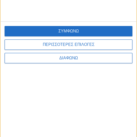
ΠΟΙΟΙ ΕΙΜΑΣΤΕ
ΤΑ ΚΑΤΑΣΤΗΜΑΤΑ ΜΑΣ
ΚΑΡΙΕΡΑ
ΣΥΜΦΩΝΩ
ΟΔΗΓΙΕΣ
ΠΕΡΙΣΣΟΤΕΡΕΣ ΕΠΙΛΟΓΕΣ
ΦΡΟΝΤΙΔΑ ΚΟΣΜΗΜΑΤΩΝ
ΔΙΑΜΑΝΤΙΑ
ΔΙΑΦΩΝΩ
ΠΟΛΥΤΙΜΟΙ ΛΙΘΟΙ
ΠΟΛΥΤΙΜΑ ΜΕΤΑΛΛΑ
ΠΛΗΡΟΦΟΡΙΕΣ
ΕΠΙΚΟΙΝΩΝΙΑ
ΑΠΟΣΤΟΛΕΣ
ΤΡΟΠΟΙ ΠΛΗΡΩΜΗΣ
ΕΠΙΣΤΡΟΦΕΣ - ΑΛΛΑΓΕΣ
ΟΡΟΙ ΧΡΗΣΗΣ
ΑΣΦΑΛΕΙΑ ΔΕΔΟΜΕΝΩΝ