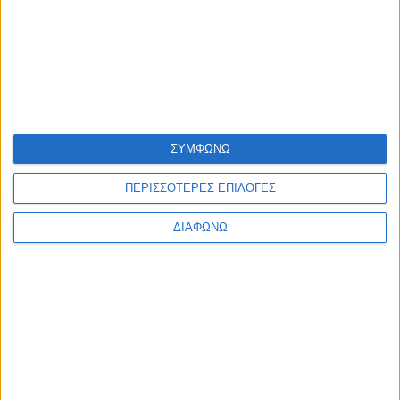
Η ΕΤΑΙΡΙΑ ΜΑΣ
ΠΟΙΟΙ ΕΙΜΑΣΤΕ
ΤΑ ΚΑΤΑΣΤΗΜΑΤΑ ΜΑΣ
ΣΥΜΦΩΝΩ
ΚΑΡΙΕΡΑ
ΟΔΗΓΙΕΣ
ΠΕΡΙΣΣΟΤΕΡΕΣ ΕΠΙΛΟΓΕΣ
ΦΡΟΝΤΙΔΑ ΚΟΣΜΗΜΑΤΩΝ
ΔΙΑΦΩΝΩ
ΔΙΑΜΑΝΤΙΑ
ΠΟΛΥΤΙΜΟΙ ΛΙΘΟΙ
ΠΟΛΥΤΙΜΑ ΜΕΤΑΛΛΑ
ΠΛΗΡΟΦΟΡΙΕΣ
ΕΠΙΚΟΙΝΩΝΙΑ
ΑΠΟΣΤΟΛΕΣ