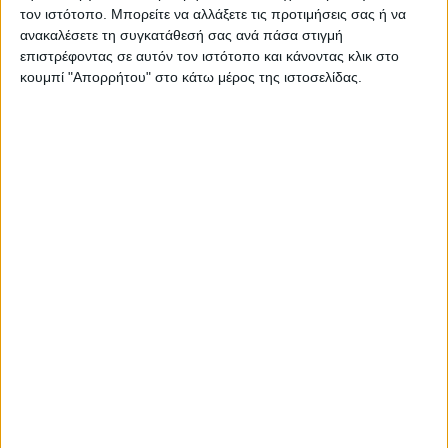
τον ιστότοπο. Μπορείτε να αλλάξετε τις προτιμήσεις σας ή να
ΕΚΠΤΩΣΗ
ανακαλέσετε τη συγκατάθεσή σας ανά πάσα στιγμή
επιστρέφοντας σε αυτόν τον ιστότοπο και κάνοντας κλικ στο
κουμπί "Απορρήτου" στο κάτω μέρος της ιστοσελίδας.
ELLESSE SOFT LINE GENTS, Men's Watch, Silver / Gold K18
Plated Steel Bracelet 03-0033-004
€ 212,00
€ 249,00
ΛΕΠΤΟΜΕΡΕΙΕΣ
ΕΚΠΤΩΣΗ