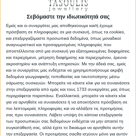
ΛΕΠΤΟΜΕΡΕΙΕΣ
Σεβόμαστε την ιδιωτικότητά σας
Εμείς και οι συνεργάτες μας αποθηκεύουμε και/ή έχουμε
πρόσβαση σε πληροφορίες σε μια συσκευή, όπως τα cookies,
ΕΚΠΤΩΣΗ
και επεξεργαζόμαστε προσωπικά δεδομένα, όπως μοναδικοί
αναγνωριστικοί και προσαρμοσμένες πληροφορίες που
αποστέλλονται από μια συσκευή για εξατομικευμένες διαφημίσεις
και περιεχόμενο, μέτρηση διαφήμισης και περιεχομένου, έρευνα
ακροατηρίου και ανάπτυξη υπηρεσιών.
Με την άδειά σας, εμείς
και οι συνεργάτες μας ενδέχεται να χρησιμοποιήσουμε ακριβή
δεδομένα γεωγραφικής τοποθεσίας και ταυτοποίησης μέσω
σάρωσης συσκευών. Μπορείτε να κάνετε κλικ για να συναινέσετε
στην επεξεργασία από εμάς και τους 1733 συνεργάτες μας όπως
ELLESSE SOFT LINE GENTS, Men's Watch, Silver / Gold K18
περιγράφεται παραπάνω. Εναλλακτικά, μπορείτε να κάνετε κλικ
Plated Steel Bracelet 03-0033-003
για να αρνηθείτε να συναινέσετε ή να αποκτήσετε πρόσβαση σε
€ 212,00
€ 249,00
πιο λεπτομερείς πληροφορίες και να αλλάξετε τις προτιμήσεις
σας πριν συναινέσετε.
Λάβετε υπόψη ότι κάποια επεξεργασία
των προσωπικών σας δεδομένων ενδέχεται να μην απαιτεί τη
ΛΕΠΤΟΜΕΡΕΙΕΣ
συγκατάθεσή σας, αλλά έχετε το δικαίωμα να αρνηθείτε αυτήν
την επεξεργασία. Οι προτιμήσεις σαςθα ισχύουν μόνο για αυτόν