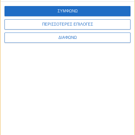
ΣΥΜΦΩΝΩ
...
1
2
3
8
Επόμενη »
ΠΕΡΙΣΣΟΤΕΡΕΣ ΕΠΙΛΟΓΕΣ
ΔΙΑΦΩΝΩ
Αρ. Γ.Ε.ΜΗ: 118516601000