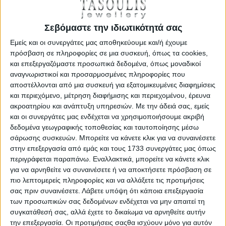
ΛΕΠΤΟΜΕΡΕΙΕΣ
Σεβόμαστε την ιδιωτικότητά σας
Εμείς και οι συνεργάτες μας αποθηκεύουμε και/ή έχουμε
πρόσβαση σε πληροφορίες σε μια συσκευή, όπως τα cookies,
και επεξεργαζόμαστε προσωπικά δεδομένα, όπως μοναδικοί
αναγνωριστικοί και προσαρμοσμένες πληροφορίες που
αποστέλλονται από μια συσκευή για εξατομικευμένες διαφημίσεις
και περιεχόμενο, μέτρηση διαφήμισης και περιεχομένου, έρευνα
ακροατηρίου και ανάπτυξη υπηρεσιών.
Με την άδειά σας, εμείς
και οι συνεργάτες μας ενδέχεται να χρησιμοποιήσουμε ακριβή
δεδομένα γεωγραφικής τοποθεσίας και ταυτοποίησης μέσω
σάρωσης συσκευών. Μπορείτε να κάνετε κλικ για να συναινέσετε
στην επεξεργασία από εμάς και τους 1733 συνεργάτες μας όπως
Χρυσά Σκουλαρίκια 14 Καράτια με Μαργαριτάρια 44195-
περιγράφεται παραπάνω. Εναλλακτικά, μπορείτε να κάνετε κλικ
111246KAL
για να αρνηθείτε να συναινέσετε ή να αποκτήσετε πρόσβαση σε
€ 575,00
πιο λεπτομερείς πληροφορίες και να αλλάξετε τις προτιμήσεις
σας πριν συναινέσετε.
Λάβετε υπόψη ότι κάποια επεξεργασία
των προσωπικών σας δεδομένων ενδέχεται να μην απαιτεί τη
ΛΕΠΤΟΜΕΡΕΙΕΣ
συγκατάθεσή σας, αλλά έχετε το δικαίωμα να αρνηθείτε αυτήν
την επεξεργασία. Οι προτιμήσεις σαςθα ισχύουν μόνο για αυτόν