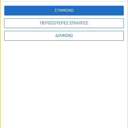
ΣΥΜΦΩΝΩ
1
2
3
Επόμενη »
ΠΕΡΙΣΣΟΤΕΡΕΣ ΕΠΙΛΟΓΕΣ
ΔΙΑΦΩΝΩ
Αρ. Γ.Ε.ΜΗ: 118516601000