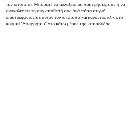
τον ιστότοπο. Μπορείτε να αλλάξετε τις προτιμήσεις σας ή να
ανακαλέσετε τη συγκατάθεσή σας ανά πάσα στιγμή
επιστρέφοντας σε αυτόν τον ιστότοπο και κάνοντας κλικ στο
κουμπί "Απορρήτου" στο κάτω μέρος της ιστοσελίδας.
Χρυσά Σκουλαρίκια 18 Καράτια με Μαργαριτάρια 84210-
111122KAL
€ 1.075,00
ΛΕΠΤΟΜΕΡΕΙΕΣ