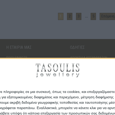
...
1
2
3
5
Επόμενη 
Η ΕΤΑΙΡΙΑ ΜΑΣ
ΟΔΗΓΙΕΣ
ΠΟΙΟΙ ΕΙΜΑΣΤΕ
ΦΡΟΝΤΙΔΑ ΚΟΣΜΗΜΑΤΩΝ
ΤΑ ΚΑΤΑΣΤΗΜΑΤΑ ΜΑΣ
ΔΙΑΜΑΝΤΙΑ
ΚΑΡΙΕΡΑ
ΠΟΛΥΤΙΜΟΙ ΛΙΘΟΙ
ΠΟΛΥΤΙΜΑ ΜΕΤΑΛΛΑ
σε πληροφορίες σε μια συσκευή, όπως τα cookies, και επεξεργαζόμαστ
α εξατομικευμένες διαφημίσεις και περιεχόμενο, μέτρηση διαφήμισης 
οιήσουμε ακριβή δεδομένα γεωγραφικής τοποθεσίας και ταυτοποίησης μέ
γράφεται παραπάνω. Εναλλακτικά, μπορείτε να κάνετε κλικ για να αρν
Λάβετε υπόψη ότι κάποια επεξεργασία των προσωπικών σας δεδομένων ε