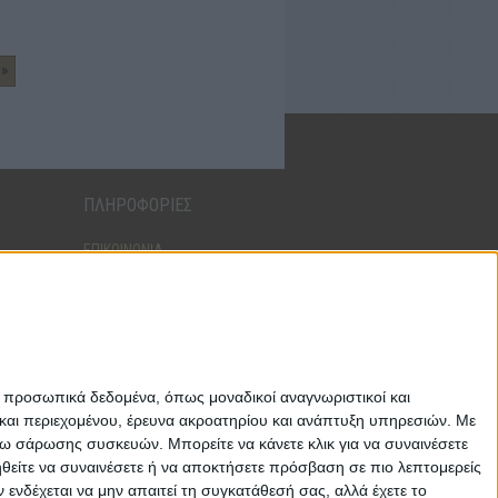
»
ΠΛΗΡΟΦΟΡΙΕΣ
ΕΠΙΚΟΙΝΩΝΙΑ
ΑΠΟΣΤΟΛΕΣ
ΤΡΟΠΟΙ ΠΛΗΡΩΜΗΣ
ΕΠΙΣΤΡΟΦΕΣ - ΑΛΛΑΓΕΣ
ΟΡΟΙ ΧΡΗΣΗΣ
ΑΣΦΑΛΕΙΑ ΔΕΔΟΜΕΝΩΝ
ε προσωπικά δεδομένα, όπως μοναδικοί αναγνωριστικοί και
και περιεχομένου, έρευνα ακροατηρίου και ανάπτυξη υπηρεσιών.
Με
σω σάρωσης συσκευών. Μπορείτε να κάνετε κλικ για να συναινέσετε
ηθείτε να συναινέσετε ή να αποκτήσετε πρόσβαση σε πιο λεπτομερείς
νδέχεται να μην απαιτεί τη συγκατάθεσή σας, αλλά έχετε το