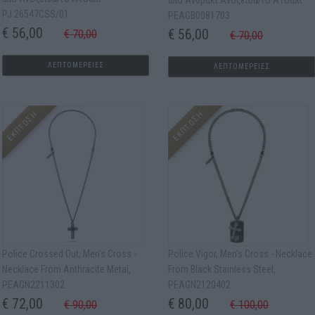
από Ανθρακί Ανοξείδωτο Ατσάλι
PJ.26547CSS/01
PEAGB0081703
€ 56,00
€ 56,00
€ 70,00
€ 70,00
ΛΕΠΤΟΜΕΡΕΙΕΣ
ΛΕΠΤΟΜΕΡΕΙΕΣ
ΕΚΠΤΩΣΗ
ΕΚΠΤΩΣΗ
Police Crossed Out, Men's Cross -
Police Vigor, Men's Cross - Νecklace
Νecklace From Anthracite Metal,
From Black Stainless Steel,
PEAGN2211302
PEAGN2120402
€ 72,00
€ 80,00
€ 90,00
€ 100,00