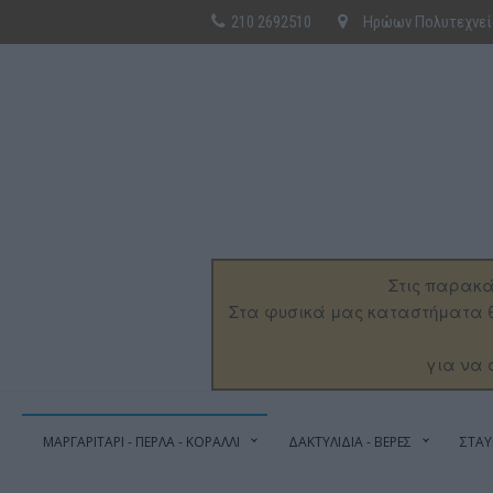
210 2692510
Ηρώων Πολυτεχνείο
Στις παρακά
Στα φυσικά μας καταστήματα θ
για να 
ΜΑΡΓΑΡΙΤΑΡΙ - ΠΕΡΛΑ - ΚΟΡΑΛΛΙ
ΔΑΚΤΥΛΙΔΙΑ - ΒΕΡΕΣ
ΣΤΑΥ