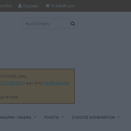
ίσοδος
Εγγραφή
Το καλάθι μου
υλλογής μας.
ο
210 2692510
και στο
info@tasoulis-
ηριστικά
ΑΝΔΡΙΚΑ - ΠΑΙΔΙΚΑ
ΡΟΛΟΓΙΑ
ΣΥΛΛΟΓΕΣ ΚΟΣΜΗΜΑΤΩΝ