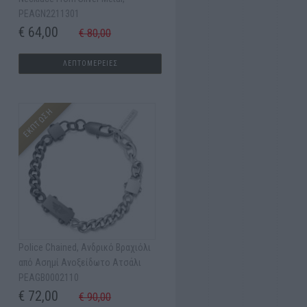
PEAGN2211301
€ 64,00
€ 80,00
ΛΕΠΤΟΜΕΡΕΙΕΣ
ΕΚΠΤΩΣΗ
Police Chained, Ανδρικό Βραχιόλι
από Ασημί Ανοξείδωτο Ατσάλι
PEAGB0002110
€ 72,00
€ 90,00