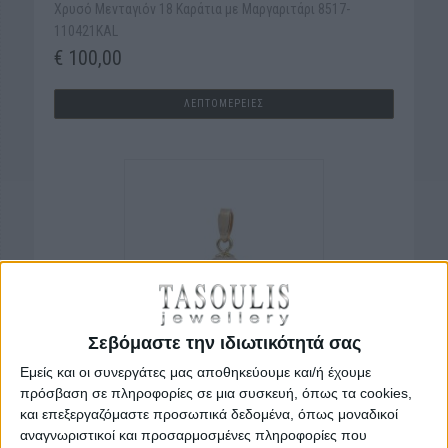
Χρυσό Μενταγιόν 18 Καράτια με Μαργαριτάρι 8517-
110421KAL
€ 100,00
ΛΕΠΤΟΜΕΡΕΙΕΣ
Σεβόμαστε την ιδιωτικότητά σας
Χρυσό Μενταγιόν 18 Καράτια με Μαργαριτάρι 8517-
Εμείς και οι συνεργάτες μας αποθηκεύουμε και/ή έχουμε
111116KAL
πρόσβαση σε πληροφορίες σε μια συσκευή, όπως τα cookies,
και επεξεργαζόμαστε προσωπικά δεδομένα, όπως μοναδικοί
€ 100,00
αναγνωριστικοί και προσαρμοσμένες πληροφορίες που