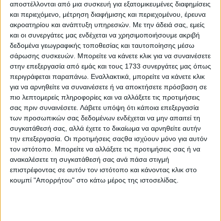
αποστέλλονται από μια συσκευή για εξατομικευμένες διαφημίσεις
ΛΕΠΤΟΜΕΡΕΙΕΣ
και περιεχόμενο, μέτρηση διαφήμισης και περιεχομένου, έρευνα
ακροατηρίου και ανάπτυξη υπηρεσιών.
Με την άδειά σας, εμείς
και οι συνεργάτες μας ενδέχεται να χρησιμοποιήσουμε ακριβή
δεδομένα γεωγραφικής τοποθεσίας και ταυτοποίησης μέσω
σάρωσης συσκευών. Μπορείτε να κάνετε κλικ για να συναινέσετε
στην επεξεργασία από εμάς και τους 1733 συνεργάτες μας όπως
περιγράφεται παραπάνω. Εναλλακτικά, μπορείτε να κάνετε κλικ
για να αρνηθείτε να συναινέσετε ή να αποκτήσετε πρόσβαση σε
πιο λεπτομερείς πληροφορίες και να αλλάξετε τις προτιμήσεις
σας πριν συναινέσετε.
Λάβετε υπόψη ότι κάποια επεξεργασία
των προσωπικών σας δεδομένων ενδέχεται να μην απαιτεί τη
συγκατάθεσή σας, αλλά έχετε το δικαίωμα να αρνηθείτε αυτήν
την επεξεργασία. Οι προτιμήσεις σαςθα ισχύουν μόνο για αυτόν
Χρυσό Μενταγιόν 14 Καράτια με Μαργαριτάρι 4520-
τον ιστότοπο. Μπορείτε να αλλάξετε τις προτιμήσεις σας ή να
110594KAL
ανακαλέσετε τη συγκατάθεσή σας ανά πάσα στιγμή
€ 125,00
επιστρέφοντας σε αυτόν τον ιστότοπο και κάνοντας κλικ στο
κουμπί "Απορρήτου" στο κάτω μέρος της ιστοσελίδας.
ΛΕΠΤΟΜΕΡΕΙΕΣ