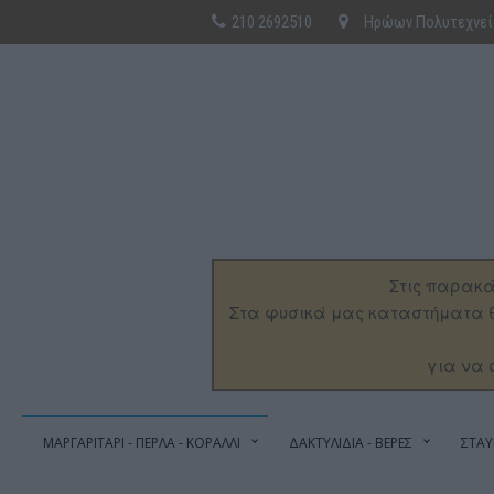
210 2692510
Ηρώων Πολυτεχνείο
Στις παρακά
Στα φυσικά μας καταστήματα θ
για να 
ΜΑΡΓΑΡΙΤΑΡΙ - ΠΕΡΛΑ - ΚΟΡΑΛΛΙ
ΔΑΚΤΥΛΙΔΙΑ - ΒΕΡΕΣ
ΣΤΑΥ