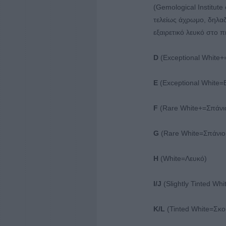
(Gemological Institute
τελείως άχρωμο, δηλα
εξαιρετικό λευκό στο π
D
(Exceptional White+
E
(Exceptional White=Ε
F
(Rare White+=Σπάνι
G
(Rare White=Σπάνιο
H
(White=Λευκό)
I/J
(Slightly Tinted W
K/L
(Tinted White=Σκο