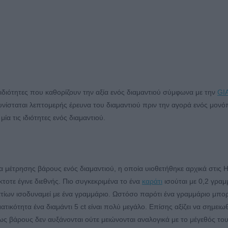
ς ιδιότητες που καθορίζουν την αξία ενός διαμαντιού σύμφωνα με την
GI
 συνίσταται λεπτομερής έρευνα του διαμαντιού πριν την αγορά ενός μονό
μία τις ιδιότητες ενός διαμαντιού.
δα μέτρησης βάρους ενός διαμαντιού, η οποία υιοθετήθηκε αρχικά στις 
κτοτε έγινε διεθνής. Πιο συγκεκριμένα το ένα
καράτι
ισούται με 0,2 γραμ
ίων ισοδυναμεί με ένα γραμμάριο. Ωστόσο παρότι ένα γραμμάριο μπορε
ικότητα ένα διαμάντι 5 ct είναι πολύ μεγάλο. Επίσης αξίζει να σημειωθε
ως βάρους δεν αυξάνονται ούτε μειώνονται αναλογικά με το μέγεθός το