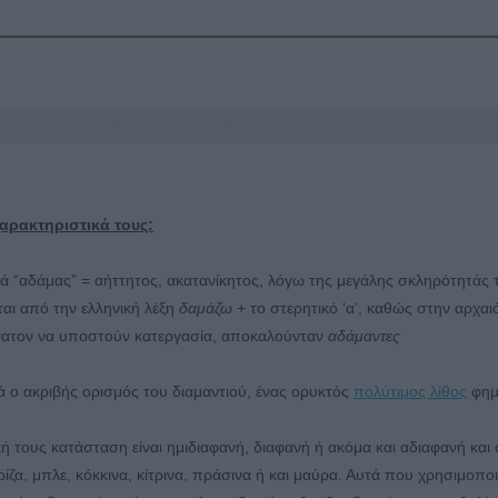
χαρακτηριστικά τους:
κά “αδάμας” = αήττητος, ακατανίκητος, λόγω της μεγάλης σκληρότητάς 
αι από την ελληνική λέξη
δαμάζω
+ το στερητικό ‘α’, καθώς στην αρχαι
νατον να υποστούν κατεργασία, αποκαλούνταν
αδάμαντες
κά ο ακριβής ορισμός του διαμαντιού, ένας ορυκτός
πολύτιμος λίθος
φημ
κή τους κατάσταση είναι ημιδιαφανή, διαφανή ή ακόμα και αδιαφανή και 
ίζα, μπλε, κόκκινα, κίτρινα, πράσινα ή και μαύρα. Αυτά που χρησιμοπο