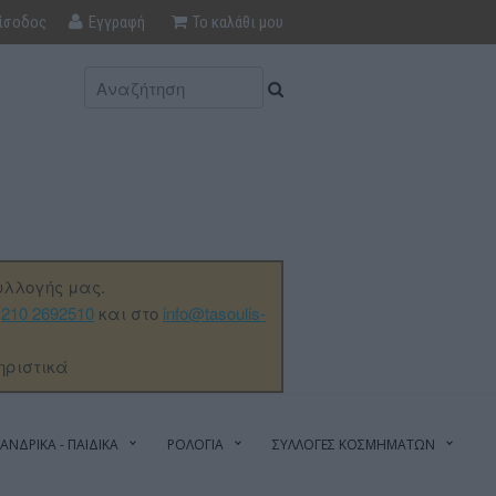
ίσοδος
Εγγραφή
Το καλάθι μου
υλλογής μας.
ο
210 2692510
και στο
info@tasoulis-
ηριστικά
ΑΝΔΡΙΚΑ - ΠΑΙΔΙΚΑ
ΡΟΛΟΓΙΑ
ΣΥΛΛΟΓΕΣ ΚΟΣΜΗΜΑΤΩΝ