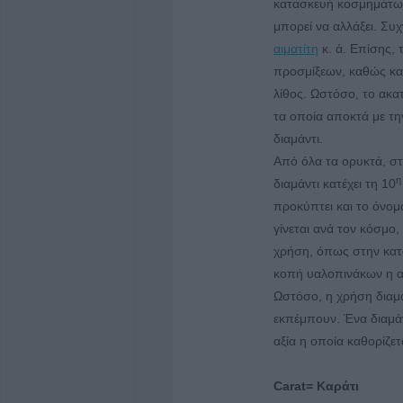
κατασκευή κοσμημάτων 
μπορεί να αλλάξει. Συ
αιματίτη
κ. ά. Επίσης, 
προσμίξεων, καθώς και
λίθος. Ωστόσο, το ακα
τα οποία αποκτά με τη
διαμάντι.
Από όλα τα ορυκτά, στ
η
διαμάντι κατέχει τη 10
προκύπτει και το όνομ
γίνεται ανά τον κόσμο
χρήση, όπως στην κατ
κοπή υαλοπινάκων η αι
Ωστόσο, η χρήση διαμ
εκπέμπουν. Ένα διαμάν
αξία η οποία καθορίζετ
Carat= Καράτι