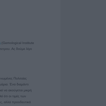
A
(Gemological Institute
πετρου. Ας δούμε λίγο
Ηνωμένες Πολιτείες
μάρια. Ένα διαμάντι
ί να ακούγεται μικρή
ί ότι οι τιμές των
υς, αλλά προοδευτικά