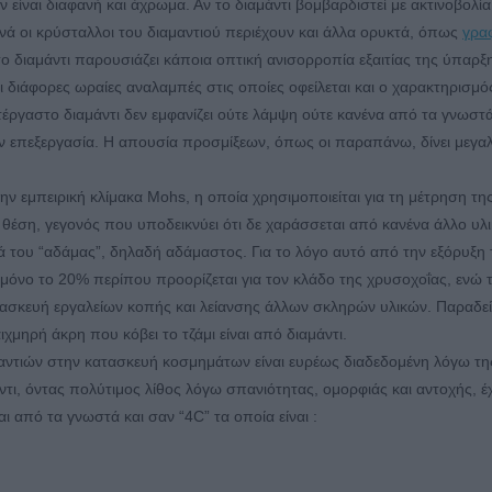
είναι διαφανή και άχρωμα. Αν το διαμάντι βομβαρδιστεί με ακτινοβολί
χνά οι κρύσταλλοι του διαμαντιού περιέχουν και άλλα ορυκτά, όπως
γρα
το διαμάντι παρουσιάζει κάποια οπτική ανισορροπία εξαιτίας της ύπαρ
 διάφορες ωραίες αναλαμπές στις οποίες οφείλεται και ο χαρακτηρισμό
τέργαστο διαμάντι δεν εμφανίζει ούτε λάμψη ούτε κανένα από τα γνωστά
ν επεξεργασία. Η απουσία προσμίξεων, όπως οι παραπάνω, δίνει μεγαλ
ην εμπειρική κλίμακα Mohs, η οποία χρησιμοποιείται για τη μέτρηση τη
θέση, γεγονός που υποδεικνύει ότι δε χαράσσεται από κανένα άλλο υλ
ά του “αδάμας”, δηλαδή αδάμαστος. Για το λόγο αυτό από την εξόρυξη
, μόνο το 20% περίπου προορίζεται για τον κλάδο της χρυσοχοΐας, ενώ 
ασκευή εργαλείων κοπής και λείανσης άλλων σκληρών υλικών. Παραδεί
χμηρή άκρη που κόβει το τζάμι είναι από διαμάντι.
αντιών στην κατασκευή κοσμημάτων είναι ευρέως διαδεδομένη λόγω τ
τι, όντας πολύτιμος λίθος λόγω σπανιότητας, ομορφιάς και αντοχής, έ
αι από τα γνωστά και σαν “4C” τα οποία είναι :