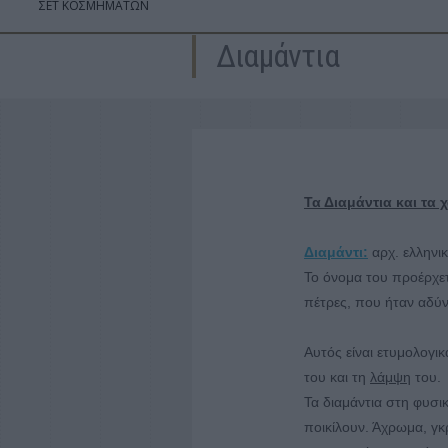
ΣΕΤ ΚΟΣΜΗΜΑΤΩΝ
Διαμάντια
Τα Διαμάντια και τα 
Διαμάντι:
αρχ. ελληνι
Το όνομα του προέρχετ
πέτρες, που ήταν αδύ
Αυτός είναι ετυμολογι
του και τη
λάμψη
του.
Τα διαμάντια στη φυσι
ποικίλουν. Άχρωμα, γκρ