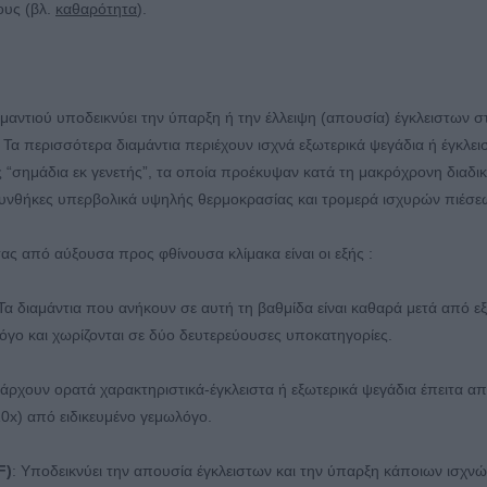
τους (βλ.
καθαρότητα
).
μαντιού υποδεικνύει την ύπαρξη ή την έλλειψη (απουσία) έγκλειστων στ
 Τα περισσότερα διαμάντια περιέχουν ισχνά εξωτερικά ψεγάδια ή έγκλε
 “σημάδια εκ γενετής”, τα οποία προέκυψαν κατά τη μακρόχρονη διαδι
υνθήκες υπερβολικά υψηλής θερμοκρασίας και τρομερά ισχυρών πιέσεω
ας από αύξουσα προς φθίνουσα κλίμακα είναι οι εξής :
 Τα διαμάντια που ανήκουν σε αυτή τη βαθμίδα είναι καθαρά μετά από ε
όγο και χωρίζονται σε δύο δευτερεύουσες υποκατηγορίες.
πάρχουν ορατά χαρακτηριστικά-έγκλειστα ή εξωτερικά ψεγάδια έπειτα α
10x) από ειδικευμένο γεμωλόγο.
F)
: Υποδεικνύει την απουσία έγκλειστων και την ύπαρξη κάποιων ισχν