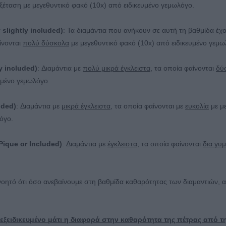
ξέταση με μεγεθυντικό φακό (10x) από ειδικευμένο γεμωλόγο.
 slightly included)
: Τα διαμάντια που ανήκουν σε αυτή τη βαθμίδα έχ
ίνονται
πολύ δύσκολα
με μεγεθυντικό φακό (10x) από ειδικευμένο γεμω
y included)
: Διαμάντια με
πολύ μικρά έγκλειστα
, τα οποία φαίνονται
δύ
υμένο γεμωλόγο.
uded)
: Διαμάντια με
μικρά έγκλειστα
, τα οποία φαίνονται με
ευκολία
με με
όγο.
 (Pique or Included)
: Διαμάντια με
έγκλειστα
, τα οποία φαίνονται
δια γυ
νοητό ότι όσο ανεβαίνουμε στη βαθμίδα καθαρότητας των διαμαντιών, α
 εξειδικευμένο μάτι η διαφορά στην καθαρότητα της πέτρας από τ