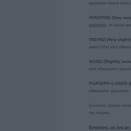
ψεγαδιών έπειτα από ε
VVS1/VVS2 (Very very
έγκλειστα
, τα οποία φα
VS1/VS2 (Very slightl
φακό (10x) από ειδικε
Si1/Si2 (Slightly incl
από ειδικευμένο γεμωλ
Pi1/Pi2/Pi3 ή I1/I2/I3
ειδικευμένο γεμωλόγο.
Συνεπώς, γίνεται κατα
της πέτρας.
Εντούτοις, σε ένα μη