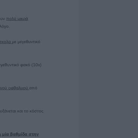
ουν
πολύ μικρά
λόγο.
σκολα
με μεγεθυντικό
γεθυντικό φακό (10x)
μνού οφθαλμού
από
υξάνεται και το κόστος
η μία βαθμίδα στην