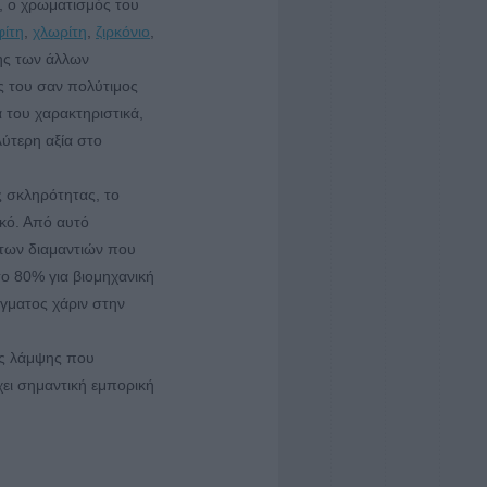
α, ο χρωματισμός του
φίτη
,
χλωρίτη
,
ζιρκόνιο
,
ξης των άλλων
ς του σαν πολύτιμος
 του χαρακτηριστικά,
ύτερη αξία στο
ς σκληρότητας, το
ικό. Από αυτό
 των διαμαντιών που
το 80% για βιομηχανική
γματος χάριν στην
ης λάμψης που
χει σημαντική εμπορική