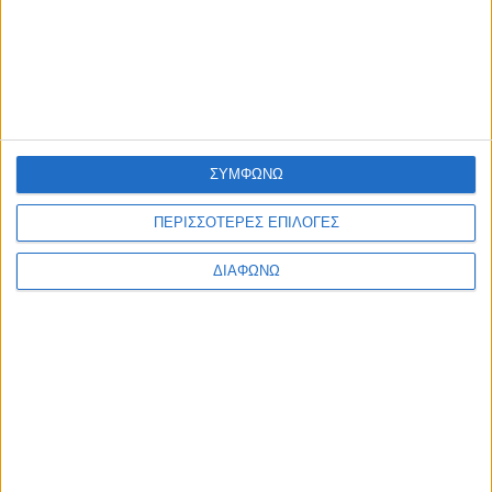
Η ΕΤΑΙΡΙΑ ΜΑΣ
ΠΟΙΟΙ ΕΙΜΑΣΤΕ
ΤΑ ΚΑΤΑΣΤΗΜΑΤΑ ΜΑΣ
ΚΑΡΙΕΡΑ
ΣΥΜΦΩΝΩ
ΟΔΗΓΙΕΣ
ΠΕΡΙΣΣΟΤΕΡΕΣ ΕΠΙΛΟΓΕΣ
ΦΡΟΝΤΙΔΑ ΚΟΣΜΗΜΑΤΩΝ
ΔΙΑΦΩΝΩ
ΔΙΑΜΑΝΤΙΑ
ΠΟΛΥΤΙΜΟΙ ΛΙΘΟΙ
ΠΟΛΥΤΙΜΑ ΜΕΤΑΛΛΑ
ΠΛΗΡΟΦΟΡΙΕΣ
ΕΠΙΚΟΙΝΩΝΙΑ
ΑΠΟΣΤΟΛΕΣ
ΤΡΟΠΟΙ ΠΛΗΡΩΜΗΣ