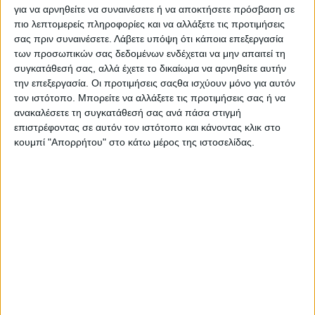
για να αρνηθείτε να συναινέσετε ή να αποκτήσετε πρόσβαση σε
Μάρκα:
Timex
πιο λεπτομερείς πληροφορίες και να αλλάξετε τις προτιμήσεις
Φύλο:
Γυναικείο
σας πριν συναινέσετε.
Λάβετε υπόψη ότι κάποια επεξεργασία
Διάμετρος Κάσας:
15 mm
των προσωπικών σας δεδομένων ενδέχεται να μην απαιτεί τη
Κάσα:
Ασημί, Ανοξείδωτο Ατσάλι
συγκατάθεσή σας, αλλά έχετε το δικαίωμα να αρνηθείτε αυτήν
Καντράν:
Λευκό
την επεξεργασία. Οι προτιμήσεις σαςθα ισχύουν μόνο για αυτόν
Κρύσταλλο:
Φυσικό - Ορυκτό
τον ιστότοπο. Μπορείτε να αλλάξετε τις προτιμήσεις σας ή να
Μπρασελέ:
Ασημί, Ατόφιο Ατσάλινο Μπρασελέ
ανακαλέσετε τη συγκατάθεσή σας ανά πάσα στιγμή
Κούμπωμα:
Ασφαλείας
Τύπος Ρολογιού:
Αναλογικό
επιστρέφοντας σε αυτόν τον ιστότοπο και κάνοντας κλικ στο
Τύπος Κίνησης:
Αναλογικό
κουμπί "Απορρήτου" στο κάτω μέρος της ιστοσελίδας.
Μηχανισμός:
Quartz
Εγγύηση:
1 έτος της επίσημης αντιπροσωπείας Ελλάδος
Κατόπιν Παραγγελίας (Παράδοση σε 10 έως 30
ημέρες)
€ 44,00
€ 98,00
-
+