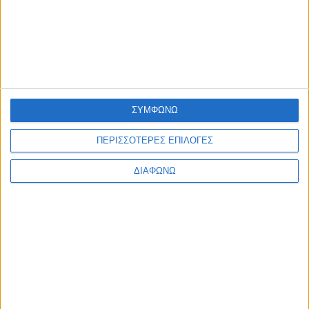
ΠΟΛΥΤΙΜΑ ΜΕΤΑΛΛΑ
ΠΛΗΡΟΦΟΡΙΕΣ
ΕΠΙΚΟΙΝΩΝΙΑ
ΑΠΟΣΤΟΛΕΣ
ΤΡΟΠΟΙ ΠΛΗΡΩΜΗΣ
ΣΥΜΦΩΝΩ
ΕΠΙΣΤΡΟΦΕΣ - ΑΛΛΑΓΕΣ
ΟΡΟΙ ΧΡΗΣΗΣ
ΠΕΡΙΣΣΟΤΕΡΕΣ ΕΠΙΛΟΓΕΣ
ΑΣΦΑΛΕΙΑ ΔΕΔΟΜΕΝΩΝ
copyright 2026 © tasoulis-jewellery.gr
ΔΙΑΦΩΝΩ
email: info@tasoulis-jewellery.gr