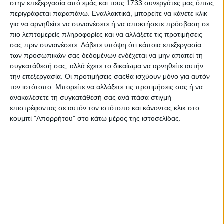
στην επεξεργασία από εμάς και τους 1733 συνεργάτες μας όπως
Αρ. Γ.Ε.ΜΗ: 118516601000
περιγράφεται παραπάνω. Εναλλακτικά, μπορείτε να κάνετε κλικ
για να αρνηθείτε να συναινέσετε ή να αποκτήσετε πρόσβαση σε
πιο λεπτομερείς πληροφορίες και να αλλάξετε τις προτιμήσεις
σας πριν συναινέσετε.
Λάβετε υπόψη ότι κάποια επεξεργασία
των προσωπικών σας δεδομένων ενδέχεται να μην απαιτεί τη
συγκατάθεσή σας, αλλά έχετε το δικαίωμα να αρνηθείτε αυτήν
την επεξεργασία. Οι προτιμήσεις σαςθα ισχύουν μόνο για αυτόν
τον ιστότοπο. Μπορείτε να αλλάξετε τις προτιμήσεις σας ή να
ανακαλέσετε τη συγκατάθεσή σας ανά πάσα στιγμή
Η ΕΤΑΙΡΙΑ ΜΑΣ
επιστρέφοντας σε αυτόν τον ιστότοπο και κάνοντας κλικ στο
κουμπί "Απορρήτου" στο κάτω μέρος της ιστοσελίδας.
ΠΟΙΟΙ ΕΙΜΑΣΤΕ
ΤΑ ΚΑΤΑΣΤΗΜΑΤΑ ΜΑΣ
ΚΑΡΙΕΡΑ
ΟΔΗΓΙΕΣ
ΦΡΟΝΤΙΔΑ ΚΟΣΜΗΜΑΤΩΝ
ΔΙΑΜΑΝΤΙΑ
ΠΟΛΥΤΙΜΟΙ ΛΙΘΟΙ