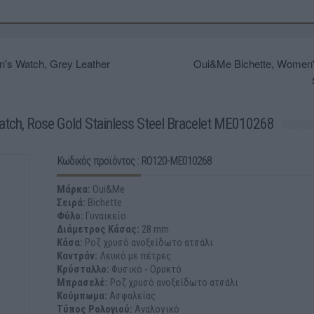
's Watch, Grey Leather
Oui&Me Bichette, Women's
tch, Rose Gold Stainless Steel Bracelet ME010268
Κωδικός προϊόντος : RO120-ME010268
Μάρκα:
Oui&Me
Σειρά:
Bichette
Φύλο:
Γυναικείο
Διάμετρος Κάσας:
28 mm
Κάσα:
Ροζ χρυσό ανοξείδωτο ατσάλι
Καντράν:
Λευκό με πέτρες
Κρύσταλλο:
Φυσικό - Ορυκτό
Μπρασελέ:
Ροζ χρυσό ανοξείδωτο ατσάλι
Κούμπωμα:
Ασφαλείας
Τύπος Ρολογιού:
Αναλογικό