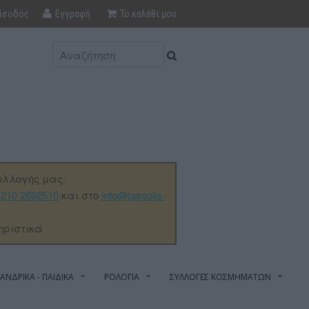
ίσοδος
Εγγραφή
Το καλάθι μου
υλλογής μας.
ο
210 2692510
και στο
info@tasoulis-
ηριστικά
ΑΝΔΡΙΚΑ - ΠΑΙΔΙΚΑ
ΡΟΛΟΓΙΑ
ΣΥΛΛΟΓΕΣ ΚΟΣΜΗΜΑΤΩΝ