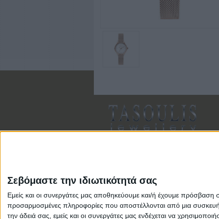
Σεβόμαστε την ιδιωτικότητά σας
Εμείς και οι συνεργάτες μας αποθηκεύουμε και/ή έχουμε πρόσβαση 
Αρ. Γ.Ε.ΜΗ: 118516601000
προσαρμοσμένες πληροφορίες που αποστέλλονται από μια συσκευή γι
την άδειά σας, εμείς και οι συνεργάτες μας ενδέχεται να χρησιμοπ