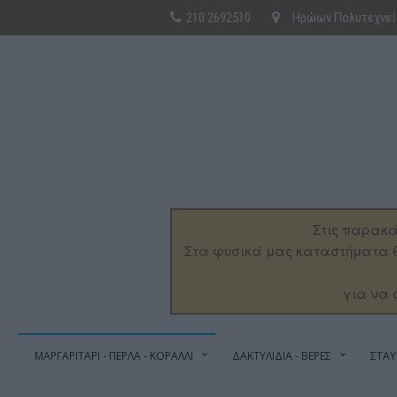
210 2692510
Ηρώων Πολυτεχνείο
Στις παρακά
Στα φυσικά μας καταστήματα θ
για να 
ΜΑΡΓΑΡΙΤΑΡΙ - ΠΕΡΛΑ - ΚΟΡΑΛΛΙ
ΔΑΚΤΥΛΙΔΙΑ - ΒΕΡΕΣ
ΣΤΑΥ