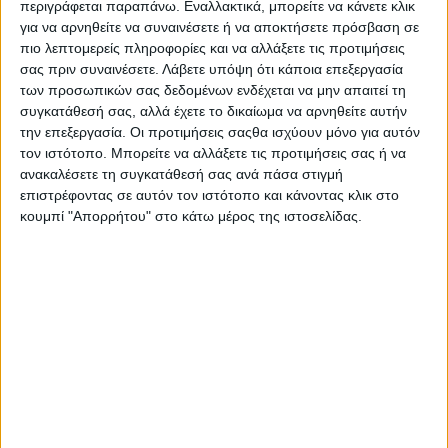
περιγράφεται παραπάνω. Εναλλακτικά, μπορείτε να κάνετε κλικ
για να αρνηθείτε να συναινέσετε ή να αποκτήσετε πρόσβαση σε
Μάρκα:
FCUK
πιο λεπτομερείς πληροφορίες και να αλλάξετε τις προτιμήσεις
Σειρά:
Cambs Tank
Φύλο:
Γυναικείο
σας πριν συναινέσετε.
Λάβετε υπόψη ότι κάποια επεξεργασία
Διάμετρος Κάσας:
25 mm
των προσωπικών σας δεδομένων ενδέχεται να μην απαιτεί τη
Κάσα:
Ασημί ανοξείδωτο ατσάλι
συγκατάθεσή σας, αλλά έχετε το δικαίωμα να αρνηθείτε αυτήν
Καντράν:
Λευκό
την επεξεργασία. Οι προτιμήσεις σαςθα ισχύουν μόνο για αυτόν
Κρύσταλλο:
Φυσικό - Ορυκτό
τον ιστότοπο. Μπορείτε να αλλάξετε τις προτιμήσεις σας ή να
Μπρασελέ:
Ασημί ανοξείδωτο ατσάλι
ανακαλέσετε τη συγκατάθεσή σας ανά πάσα στιγμή
Κούμπωμα:
Ασφαλείας
επιστρέφοντας σε αυτόν τον ιστότοπο και κάνοντας κλικ στο
Τύπος Ρολογιού:
Αναλογικό
κουμπί "Απορρήτου" στο κάτω μέρος της ιστοσελίδας.
Τύπος Κίνησης:
Αναλογικό
Μηχανισμός:
Quartz
Αδιάβροχο:
30M - 3ΑΤΜ: Βροχή, Υγρασία, Ιδρώτας
Εγγύηση:
1 έτος της επίσημης αντιπροσωπείας Ελλάδος
Κατόπιν Παραγγελίας (Παράδοση σε 10 έως 30
ημέρες)
€ 72,00
€ 180,00