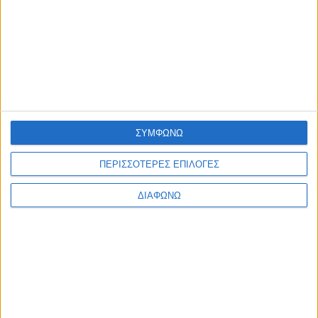
Η ΕΤΑΙΡΙΑ ΜΑΣ
ΠΟΙΟΙ ΕΙΜΑΣΤΕ
ΤΑ ΚΑΤΑΣΤΗΜΑΤΑ ΜΑΣ
ΣΥΜΦΩΝΩ
ΚΑΡΙΕΡΑ
ΠΕΡΙΣΣΟΤΕΡΕΣ ΕΠΙΛΟΓΕΣ
ΟΔΗΓΙΕΣ
ΔΙΑΦΩΝΩ
ΦΡΟΝΤΙΔΑ ΚΟΣΜΗΜΑΤΩΝ
ΔΙΑΜΑΝΤΙΑ
ΠΟΛΥΤΙΜΟΙ ΛΙΘΟΙ
ΠΟΛΥΤΙΜΑ ΜΕΤΑΛΛΑ
ΠΛΗΡΟΦΟΡΙΕΣ
ΕΠΙΚΟΙΝΩΝΙΑ