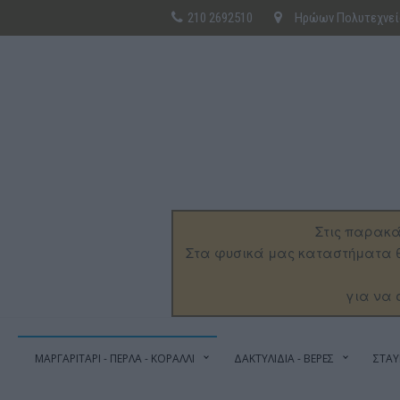
210 2692510
Ηρώων Πολυτεχνείο
Στις παρακά
Στα φυσικά μας καταστήματα θ
για να 
ΜΑΡΓΑΡΙΤΑΡΙ - ΠΕΡΛΑ - ΚΟΡΑΛΛΙ
ΔΑΚΤΥΛΙΔΙΑ - ΒΕΡΕΣ
ΣΤΑΥ