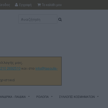
ίσοδος
Εγγραφή
Το καλάθι μου
υλλογής μας.
ο
210 2692510
και στο
info@tasoulis-
ηριστικά
ΑΝΔΡΙΚΑ - ΠΑΙΔΙΚΑ
ΡΟΛΟΓΙΑ
ΣΥΛΛΟΓΕΣ ΚΟΣΜΗΜΑΤΩΝ