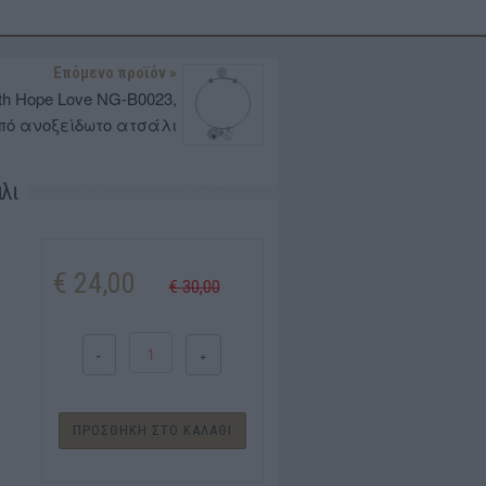
Επόμενο προϊόν »
ith Hope Love NG-B0023,
πό ανοξείδωτο ατσάλι
λι
€ 24,00
€ 30,00
-
+
ΠΡΟΣΘΗΚΗ ΣΤΟ ΚΑΛΑΘΙ