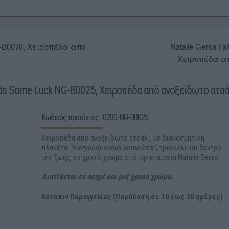
G-B0078, Χειροπέδα από
Natalie Gersa Fa
Χειροπέδα α
eds Some Luck NG-B0025, Χειροπέδα από ανοξείδωτο ατσά
Κωδικός προϊόντος : 0230-NG-B0025
Χειροπέδα από ανοξείδωτο ατσάλι, με διακοσμητική
πλακέτα
"Everybody needs some luck"
, τριφύλλι και δέντρο
της ζωής, σε χρυσό χρώμα από την εταιρεία Natalie Gersa.
Διατίθεται σε ασημί και ροζ χρυσό χρώμα.
Κατόπιν Παραγγελίας (Παράδοση σε 10 έως 30 ημέρες)